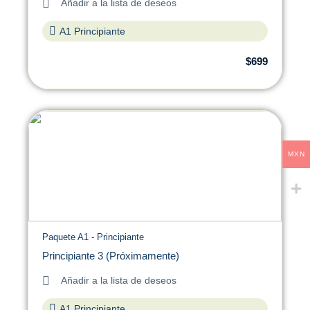
Añadir a la lista de deseos
A1 Principiante
$699
MXN
Paquete A1 - Principiante
Principiante 3 (Próximamente)
Añadir a la lista de deseos
A1 Principiante