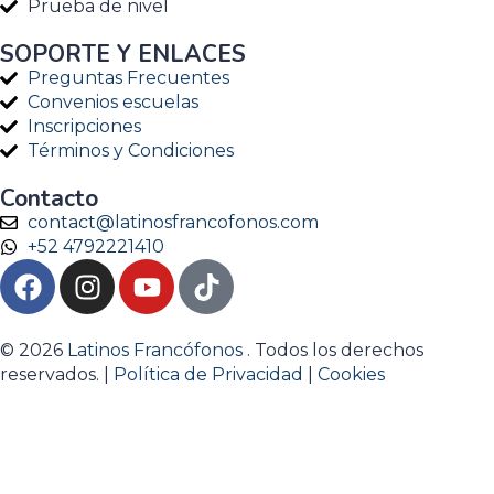
Prueba de nivel
SOPORTE Y ENLACES
Preguntas Frecuentes
Convenios escuelas
Inscripciones
Términos y Condiciones
Contacto
contact@latinosfrancofonos.com
+52 4792221410
© 2026
Latinos Francófonos
. Todos los derechos
reservados. |
Política de Privacidad
|
Cookies
Sign In