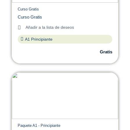
Curso Gratis
Curso Gratis
Añadir a la lista de deseos
A1 Principiante
Gratis
Paquete A1 - Principiante