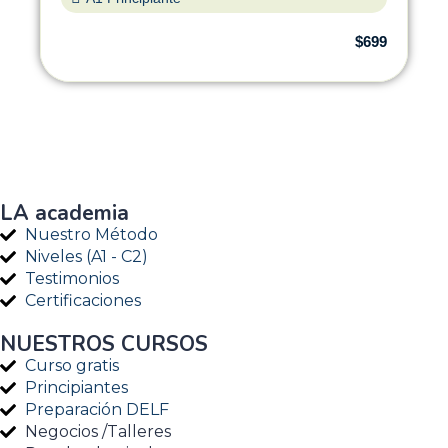
$699
LA academia
Nuestro Método
Niveles (A1 - C2)
Testimonios
Certificaciones
NUESTROS CURSOS
Curso gratis
Principiantes
Preparación DELF
Negocios /Talleres