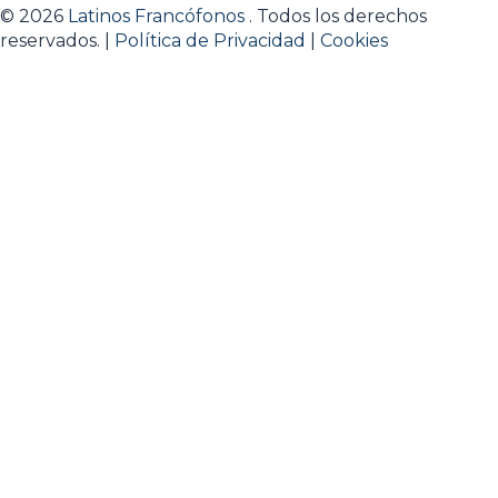
© 2026
Latinos Francófonos
. Todos los derechos
reservados. |
Política de Privacidad
|
Cookies
Sign In
La contraseña debe tener un
mínimo de 8 caracteres de números y letras, y contener
al menos 1 letra mayúscula
Estoy de acuerdo con el almacenamiento y tratamiento
de mis datos por este sitio web.
Política de privacidad
Recordarme
Sign In
Registro