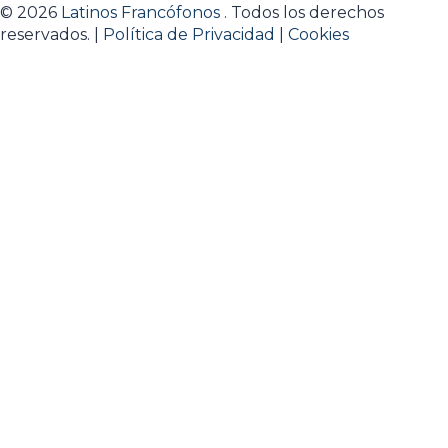
© 2026
Latinos Francófonos
. Todos los derechos
reservados. |
Política de Privacidad
|
Cookies
Sign In
La contraseña debe tener un
mínimo de 8 caracteres de números y letras, y contener
al menos 1 letra mayúscula
Estoy de acuerdo con el almacenamiento y tratamiento
de mis datos por este sitio web.
Política de privacidad
Recordarme
Sign In
Registro