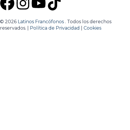
© 2026
Latinos Francófonos
. Todos los derechos
reservados. |
Política de Privacidad
|
Cookies
Sign In
La contraseña debe tener un
mínimo de 8 caracteres de números y letras, y contener
al menos 1 letra mayúscula
Estoy de acuerdo con el almacenamiento y tratamiento
de mis datos por este sitio web.
Política de privacidad